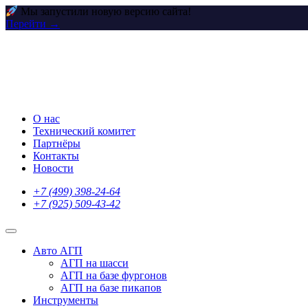
Мы запустили новую версию сайта!
Перейти →
Skip
to
content
О нас
Технический комитет
Партнёры
Контакты
Новости
+7 (499) 398-24-64
+7 (925) 509-43-42
Авто АГП
АГП на шасси
АГП на базе фургонов
АГП на базе пикапов
Инструменты