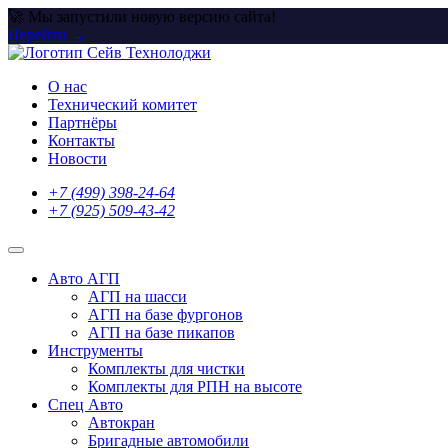
🚀 Мы запустили новую версию сайта!
Перейти →
Skip
to
О нас
content
Технический комитет
Партнёры
Контакты
Новости
+7 (499) 398-24-64
+7 (925) 509-43-42
Авто АГП
АГП на шасси
АГП на базе фургонов
АГП на базе пикапов
Инструменты
Комплекты для чистки
Комплекты для РПН на высоте
Спец Авто
Автокран
Бригадные автомобили